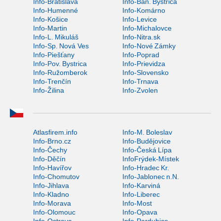
Info-Bratislava
Info-Ban. Bystrica
Info-Humenné
Info-Komárno
Info-Košice
Info-Levice
Info-Martin
Info-Michalovce
Info-L. Mikuláš
Info-Nitra.sk
Info-Sp. Nová Ves
Info-Nové Zámky
Info-Piešťany
Info-Poprad
Info-Pov. Bystrica
Info-Prievidza
Info-Ružomberok
Info-Slovensko
Info-Trenčín
Info-Trnava
Info-Žilina
Info-Zvolen
Atlasfirem.info
Info-M. Boleslav
Info-Brno.cz
Info-Budějovice
Info-Čechy
Info-Česká Lípa
Info-Děčín
InfoFrýdek-Místek
Info-Havířov
Info-Hradec Kr.
Info-Chomutov
Info-Jablonec n.N.
Info-Jihlava
Info-Karviná
Info-Kladno
Info-Liberec
Info-Morava
Info-Most
Info-Olomouc
Info-Opava