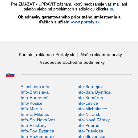
Pre ZMAZAŤ / UPRAVIŤ záznam, ktorý neobsahuje váš mail ani
telefón alebo pri problémoch s editáciou kliknite
tu
.
Objednávky garantovaného prioritného umiestnenia a
ďalších služieb:
www.portaly.sk
Kontakt, reklama / Portaly.sk
Naše reklamné prvky
Všeobecné obchodné podmienky
Atlasfiriem.info
Info-Bardejov
Info-Bratislava
Info-Ban. Bystrica
Info-Humenné
Info-Komárno
Info-Košice
Info-Levice
Info-Martin
Info-Michalovce
Info-L. Mikuláš
Info-Nitra.sk
Info-Sp. Nová Ves
Info-Nové Zámky
Info-Piešťany
Info-Poprad
Info-Pov. Bystrica
Info-Prievidza
Info-Ružomberok
Info-Slovensko