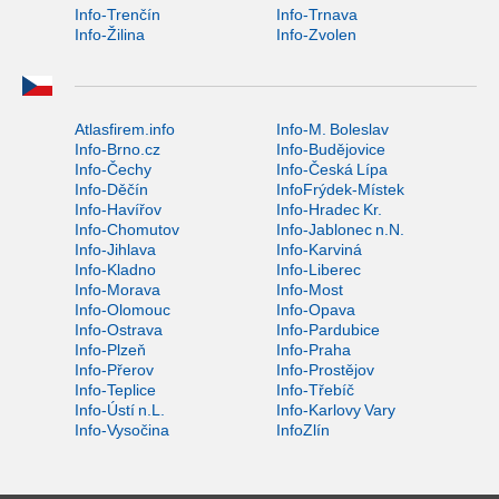
Info-Trenčín
Info-Trnava
Info-Žilina
Info-Zvolen
Atlasfirem.info
Info-M. Boleslav
Info-Brno.cz
Info-Budějovice
Info-Čechy
Info-Česká Lípa
Info-Děčín
InfoFrýdek-Místek
Info-Havířov
Info-Hradec Kr.
Info-Chomutov
Info-Jablonec n.N.
Info-Jihlava
Info-Karviná
Info-Kladno
Info-Liberec
Info-Morava
Info-Most
Info-Olomouc
Info-Opava
Info-Ostrava
Info-Pardubice
Info-Plzeň
Info-Praha
Info-Přerov
Info-Prostějov
Info-Teplice
Info-Třebíč
Info-Ústí n.L.
Info-Karlovy Vary
Info-Vysočina
InfoZlín