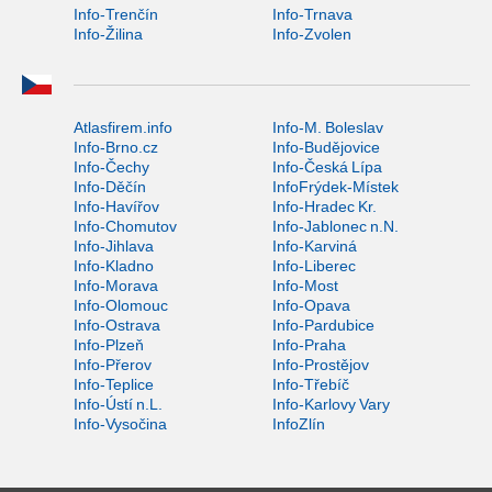
Info-Trenčín
Info-Trnava
Info-Žilina
Info-Zvolen
Atlasfirem.info
Info-M. Boleslav
Info-Brno.cz
Info-Budějovice
Info-Čechy
Info-Česká Lípa
Info-Děčín
InfoFrýdek-Místek
Info-Havířov
Info-Hradec Kr.
Info-Chomutov
Info-Jablonec n.N.
Info-Jihlava
Info-Karviná
Info-Kladno
Info-Liberec
Info-Morava
Info-Most
Info-Olomouc
Info-Opava
Info-Ostrava
Info-Pardubice
Info-Plzeň
Info-Praha
Info-Přerov
Info-Prostějov
Info-Teplice
Info-Třebíč
Info-Ústí n.L.
Info-Karlovy Vary
Info-Vysočina
InfoZlín