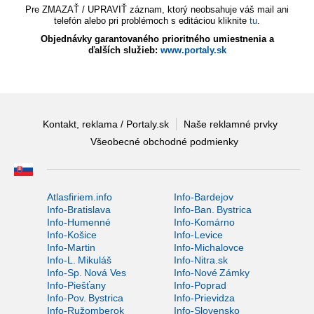
Pre ZMAZAŤ / UPRAVIŤ záznam, ktorý neobsahuje váš mail ani
telefón alebo pri problémoch s editáciou kliknite
tu
.
Objednávky garantovaného prioritného umiestnenia a
ďalších služieb:
www.portaly.sk
Kontakt, reklama / Portaly.sk
Naše reklamné prvky
Všeobecné obchodné podmienky
Atlasfiriem.info
Info-Bardejov
Info-Bratislava
Info-Ban. Bystrica
Info-Humenné
Info-Komárno
Info-Košice
Info-Levice
Info-Martin
Info-Michalovce
Info-L. Mikuláš
Info-Nitra.sk
Info-Sp. Nová Ves
Info-Nové Zámky
Info-Piešťany
Info-Poprad
Info-Pov. Bystrica
Info-Prievidza
Info-Ružomberok
Info-Slovensko