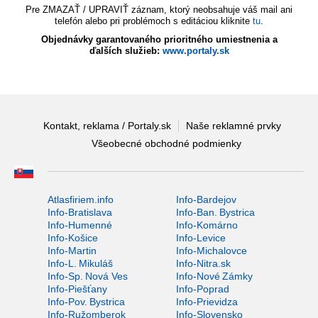
Pre ZMAZAŤ / UPRAVIŤ záznam, ktorý neobsahuje váš mail ani
telefón alebo pri problémoch s editáciou kliknite
tu
.
Objednávky garantovaného prioritného umiestnenia a
ďalších služieb:
www.portaly.sk
Kontakt, reklama / Portaly.sk
Naše reklamné prvky
Všeobecné obchodné podmienky
Atlasfiriem.info
Info-Bardejov
Info-Bratislava
Info-Ban. Bystrica
Info-Humenné
Info-Komárno
Info-Košice
Info-Levice
Info-Martin
Info-Michalovce
Info-L. Mikuláš
Info-Nitra.sk
Info-Sp. Nová Ves
Info-Nové Zámky
Info-Piešťany
Info-Poprad
Info-Pov. Bystrica
Info-Prievidza
Info-Ružomberok
Info-Slovensko