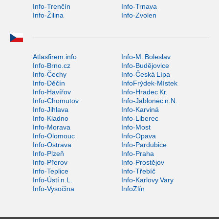
Info-Trenčín
Info-Trnava
Info-Žilina
Info-Zvolen
Atlasfirem.info
Info-M. Boleslav
Info-Brno.cz
Info-Budějovice
Info-Čechy
Info-Česká Lípa
Info-Děčín
InfoFrýdek-Místek
Info-Havířov
Info-Hradec Kr.
Info-Chomutov
Info-Jablonec n.N.
Info-Jihlava
Info-Karviná
Info-Kladno
Info-Liberec
Info-Morava
Info-Most
Info-Olomouc
Info-Opava
Info-Ostrava
Info-Pardubice
Info-Plzeň
Info-Praha
Info-Přerov
Info-Prostějov
Info-Teplice
Info-Třebíč
Info-Ústí n.L.
Info-Karlovy Vary
Info-Vysočina
InfoZlín