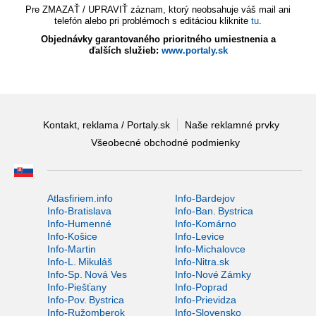
Pre ZMAZAŤ / UPRAVIŤ záznam, ktorý neobsahuje váš mail ani
telefón alebo pri problémoch s editáciou kliknite
tu
.
Objednávky garantovaného prioritného umiestnenia a
ďalších služieb:
www.portaly.sk
Kontakt, reklama / Portaly.sk
Naše reklamné prvky
Všeobecné obchodné podmienky
Atlasfiriem.info
Info-Bardejov
Info-Bratislava
Info-Ban. Bystrica
Info-Humenné
Info-Komárno
Info-Košice
Info-Levice
Info-Martin
Info-Michalovce
Info-L. Mikuláš
Info-Nitra.sk
Info-Sp. Nová Ves
Info-Nové Zámky
Info-Piešťany
Info-Poprad
Info-Pov. Bystrica
Info-Prievidza
Info-Ružomberok
Info-Slovensko