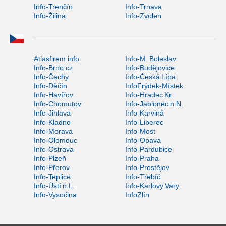
Info-Trenčín
Info-Trnava
Info-Žilina
Info-Zvolen
Atlasfirem.info
Info-M. Boleslav
Info-Brno.cz
Info-Budějovice
Info-Čechy
Info-Česká Lípa
Info-Děčín
InfoFrýdek-Místek
Info-Havířov
Info-Hradec Kr.
Info-Chomutov
Info-Jablonec n.N.
Info-Jihlava
Info-Karviná
Info-Kladno
Info-Liberec
Info-Morava
Info-Most
Info-Olomouc
Info-Opava
Info-Ostrava
Info-Pardubice
Info-Plzeň
Info-Praha
Info-Přerov
Info-Prostějov
Info-Teplice
Info-Třebíč
Info-Ústí n.L.
Info-Karlovy Vary
Info-Vysočina
InfoZlín