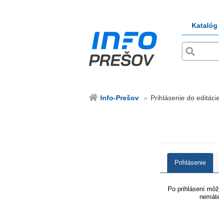
Katalóg
Info-Prešov
Prihlásenie do editáci
Prihlásenie
Po prihlásení môže
nemáte