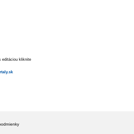
editáciou kliknite
taly.sk
podmienky