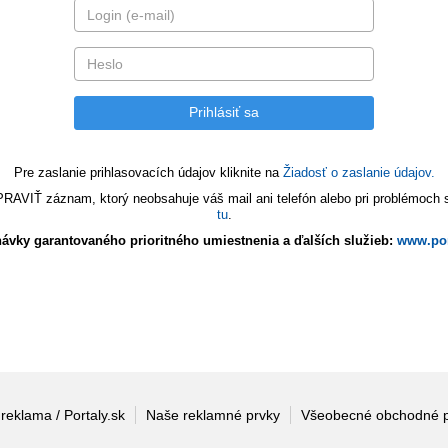
Pre zaslanie prihlasovacích údajov kliknite na
Žiadosť o zaslanie údajov.
VIŤ záznam, ktorý neobsahuje váš mail ani telefón alebo pri problémoch s 
tu
.
ávky garantovaného prioritného umiestnenia a ďalších služieb:
www.por
 reklama / Portaly.sk
Naše reklamné prvky
Všeobecné obchodné 