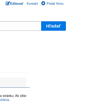
Editovať
Kontakt
Pridať firmu
Hľadať
ww stránku. Ak ešte
strácia
.