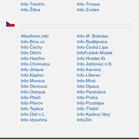
Info-Trenčín
Info-Trnava
Info-Žilina
Info-Zvolen
Atlasfirem.info
Info-M. Boleslav
Info-Brno.cz
Info-Budějovice
Info-Čechy
Info-Česká Lípa
Info-Děčín
InfoFrýdek-Místek
Info-Havířov
Info-Hradec Kr.
Info-Chomutov
Info-Jablonec n.N.
Info-Jihlava
Info-Karviná
Info-Kladno
Info-Liberec
Info-Morava
Info-Most
Info-Olomouc
Info-Opava
Info-Ostrava
Info-Pardubice
Info-Plzeň
Info-Praha
Info-Přerov
Info-Prostějov
Info-Teplice
Info-Třebíč
Info-Ústí n.L.
Info-Karlovy Vary
Info-Vysočina
InfoZlín