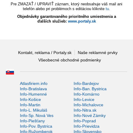
Pre ZMAZAŤ / UPRAVIŤ záznam, ktorý neobsahuje váš mail ani
telefón alebo pri problémoch s editáciou kliknite
tu
.
Objednávky garantovaného prioritného umiestnenia a
ďalších služieb:
www.portaly.sk
Kontakt, reklama / Portaly.sk
Naše reklamné prvky
Všeobecné obchodné podmienky
Atlasfiriem.info
Info-Bardejov
Info-Bratislava
Info-Ban. Bystrica
Info-Humenné
Info-Komárno
Info-Košice
Info-Levice
Info-Martin
Info-Michalovce
Info-L. Mikuláš
Info-Nitra.sk
Info-Sp. Nová Ves
Info-Nové Zámky
Info-Piešťany
Info-Poprad
Info-Pov. Bystrica
Info-Prievidza
Info-Ružomberok
Info-Slovensko