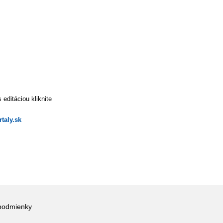
editáciou kliknite
taly.sk
podmienky