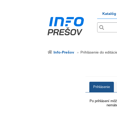
Katalóg
Info-Prešov
Prihlásenie do editáci
Prihlásenie
Po prihlásení môže
nemáte