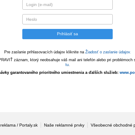
Pre zaslanie prihlasovacích údajov kliknite na
Žiadosť o zaslanie údajov.
VIŤ záznam, ktorý neobsahuje váš mail ani telefón alebo pri problémoch s 
tu
.
ávky garantovaného prioritného umiestnenia a ďalších služieb:
www.por
 reklama / Portaly.sk
Naše reklamné prvky
Všeobecné obchodné 