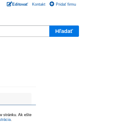
Editovať
Kontakt
Pridať firmu
Hľadať
ww stránku. Ak ešte
strácia
.