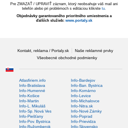
Pre ZMAZAŤ / UPRAVIŤ záznam, ktorý neobsahuje váš mail ani
telefón alebo pri problémoch s editáciou kliknite
tu
.
Objednávky garantovaného prioritného umiestnenia a
ďalších služieb:
www.portaly.sk
Kontakt, reklama / Portaly.sk
Naše reklamné prvky
Všeobecné obchodné podmienky
Atlasfiriem.info
Info-Bardejov
Info-Bratislava
Info-Ban. Bystrica
Info-Humenné
Info-Komárno
Info-Košice
Info-Levice
Info-Martin
Info-Michalovce
Info-L. Mikuláš
Info-Nitra.sk
Info-Sp. Nová Ves
Info-Nové Zámky
Info-Piešťany
Info-Poprad
Info-Pov. Bystrica
Info-Prievidza
Info-Ružomberok
Info-Slovensko