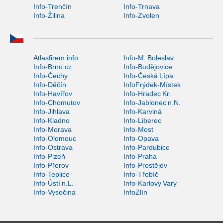
Info-Trenčín
Info-Trnava
Info-Žilina
Info-Zvolen
Atlasfirem.info
Info-M. Boleslav
Info-Brno.cz
Info-Budějovice
Info-Čechy
Info-Česká Lípa
Info-Děčín
InfoFrýdek-Místek
Info-Havířov
Info-Hradec Kr.
Info-Chomutov
Info-Jablonec n.N.
Info-Jihlava
Info-Karviná
Info-Kladno
Info-Liberec
Info-Morava
Info-Most
Info-Olomouc
Info-Opava
Info-Ostrava
Info-Pardubice
Info-Plzeň
Info-Praha
Info-Přerov
Info-Prostějov
Info-Teplice
Info-Třebíč
Info-Ústí n.L.
Info-Karlovy Vary
Info-Vysočina
InfoZlín