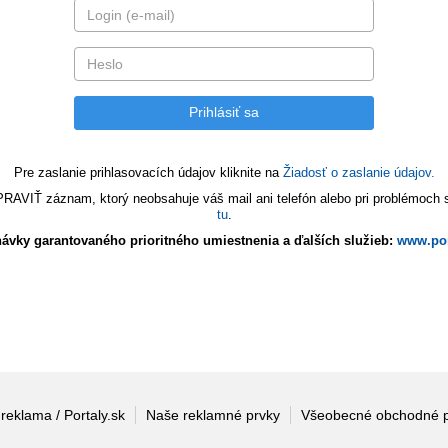
Pre zaslanie prihlasovacích údajov kliknite na
Žiadosť o zaslanie údajov.
VIŤ záznam, ktorý neobsahuje váš mail ani telefón alebo pri problémoch s 
tu
.
ávky garantovaného prioritného umiestnenia a ďalších služieb:
www.por
 reklama / Portaly.sk
Naše reklamné prvky
Všeobecné obchodné 