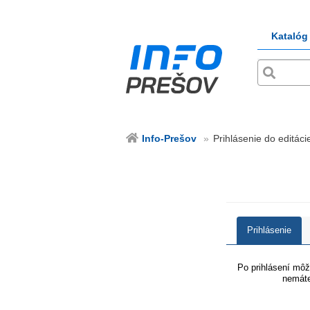
Katalóg
Info-Prešov
Prihlásenie do editáci
Prihlásenie
Po prihlásení môže
nemáte