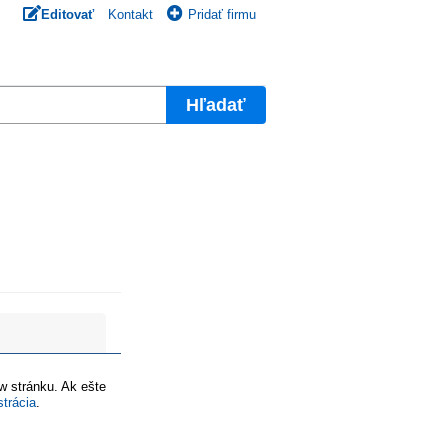
Editovať
Kontakt
Pridať firmu
Hľadať
ww stránku. Ak ešte
strácia
.