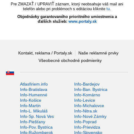
Pre ZMAZAŤ / UPRAVIŤ záznam, ktorý neobsahuje váš mail ani
telefón alebo pri problémoch s editáciou kliknite
tu
.
Objednávky garantovaného prioritného umiestnenia a
ďalších služieb:
www.portaly.sk
Kontakt, reklama / Portaly.sk
Naše reklamné prvky
Všeobecné obchodné podmienky
Atlasfiriem.info
Info-Bardejov
Info-Bratislava
Info-Ban. Bystrica
Info-Humenné
Info-Komárno
Info-Košice
Info-Levice
Info-Martin
Info-Michalovce
Info-L. Mikuláš
Info-Nitra.sk
Info-Sp. Nová Ves
Info-Nové Zámky
Info-Piešťany
Info-Poprad
Info-Pov. Bystrica
Info-Prievidza
Info-Ružomberok
Info-Slovensko