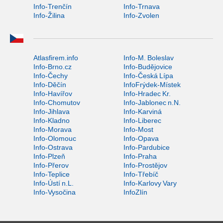
Info-Trenčín
Info-Trnava
Info-Žilina
Info-Zvolen
Atlasfirem.info
Info-M. Boleslav
Info-Brno.cz
Info-Budějovice
Info-Čechy
Info-Česká Lípa
Info-Děčín
InfoFrýdek-Místek
Info-Havířov
Info-Hradec Kr.
Info-Chomutov
Info-Jablonec n.N.
Info-Jihlava
Info-Karviná
Info-Kladno
Info-Liberec
Info-Morava
Info-Most
Info-Olomouc
Info-Opava
Info-Ostrava
Info-Pardubice
Info-Plzeň
Info-Praha
Info-Přerov
Info-Prostějov
Info-Teplice
Info-Třebíč
Info-Ústí n.L.
Info-Karlovy Vary
Info-Vysočina
InfoZlín