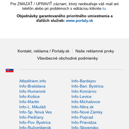
Pre ZMAZAŤ / UPRAVIŤ záznam, ktorý neobsahuje váš mail ani
telefón alebo pri problémoch s editáciou kliknite
tu
.
Objednávky garantovaného prioritného umiestnenia a
ďalších služieb:
www.portaly.sk
Kontakt, reklama / Portaly.sk
Naše reklamné prvky
Všeobecné obchodné podmienky
Atlasfiriem.info
Info-Bardejov
Info-Bratislava
Info-Ban. Bystrica
Info-Humenné
Info-Komárno
Info-Košice
Info-Levice
Info-Martin
Info-Michalovce
Info-L. Mikuláš
Info-Nitra.sk
Info-Sp. Nová Ves
Info-Nové Zámky
Info-Piešťany
Info-Poprad
Info-Pov. Bystrica
Info-Prievidza
Info-Ružomberok
Info-Slovensko