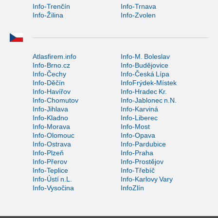
Info-Trenčín
Info-Trnava
Info-Žilina
Info-Zvolen
Atlasfirem.info
Info-M. Boleslav
Info-Brno.cz
Info-Budějovice
Info-Čechy
Info-Česká Lípa
Info-Děčín
InfoFrýdek-Místek
Info-Havířov
Info-Hradec Kr.
Info-Chomutov
Info-Jablonec n.N.
Info-Jihlava
Info-Karviná
Info-Kladno
Info-Liberec
Info-Morava
Info-Most
Info-Olomouc
Info-Opava
Info-Ostrava
Info-Pardubice
Info-Plzeň
Info-Praha
Info-Přerov
Info-Prostějov
Info-Teplice
Info-Třebíč
Info-Ústí n.L.
Info-Karlovy Vary
Info-Vysočina
InfoZlín