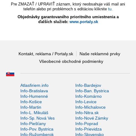
Pre ZMAZAŤ / UPRAVIŤ záznam, ktorý neobsahuje váš mail ani
telefón alebo pri problémoch s editáciou kliknite
tu
.
Objednávky garantovaného prioritného umiestnenia a
ďalších služieb:
www.portaly.sk
Kontakt, reklama / Portaly.sk
Naše reklamné prvky
Všeobecné obchodné podmienky
Atlasfiriem.info
Info-Bardejov
Info-Bratislava
Info-Ban. Bystrica
Info-Humenné
Info-Komárno
Info-Košice
Info-Levice
Info-Martin
Info-Michalovce
Info-L. Mikuláš
Info-Nitra.sk
Info-Sp. Nová Ves
Info-Nové Zámky
Info-Piešťany
Info-Poprad
Info-Pov. Bystrica
Info-Prievidza
Info-Ružomberok
Info-Slovensko