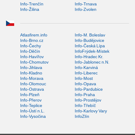
Info-Trenčín
Info-Trnava
Info-Žilina
Info-Zvolen
Atlasfirem.info
Info-M. Boleslav
Info-Brno.cz
Info-Budějovice
Info-Čechy
Info-Česká Lípa
Info-Děčín
InfoFrýdek-Místek
Info-Havířov
Info-Hradec Kr.
Info-Chomutov
Info-Jablonec n.N.
Info-Jihlava
Info-Karviná
Info-Kladno
Info-Liberec
Info-Morava
Info-Most
Info-Olomouc
Info-Opava
Info-Ostrava
Info-Pardubice
Info-Plzeň
Info-Praha
Info-Přerov
Info-Prostějov
Info-Teplice
Info-Třebíč
Info-Ústí n.L.
Info-Karlovy Vary
Info-Vysočina
InfoZlín