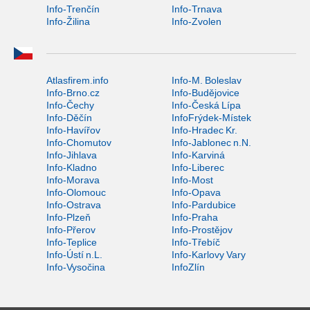
Info-Trenčín
Info-Trnava
Info-Žilina
Info-Zvolen
Atlasfirem.info
Info-M. Boleslav
Info-Brno.cz
Info-Budějovice
Info-Čechy
Info-Česká Lípa
Info-Děčín
InfoFrýdek-Místek
Info-Havířov
Info-Hradec Kr.
Info-Chomutov
Info-Jablonec n.N.
Info-Jihlava
Info-Karviná
Info-Kladno
Info-Liberec
Info-Morava
Info-Most
Info-Olomouc
Info-Opava
Info-Ostrava
Info-Pardubice
Info-Plzeň
Info-Praha
Info-Přerov
Info-Prostějov
Info-Teplice
Info-Třebíč
Info-Ústí n.L.
Info-Karlovy Vary
Info-Vysočina
InfoZlín