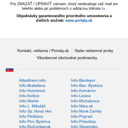
Pre ZMAZAŤ / UPRAVIŤ záznam, ktorý neobsahuje váš mail ani
telefón alebo pri problémoch s editáciou kliknite
tu
.
Objednávky garantovaného prioritného umiestnenia a
ďalších služieb:
www.portaly.sk
Kontakt, reklama / Portaly.sk
Naše reklamné prvky
Všeobecné obchodné podmienky
Atlasfiriem.info
Info-Bardejov
Info-Bratislava
Info-Ban. Bystrica
Info-Humenné
Info-Komárno
Info-Košice
Info-Levice
Info-Martin
Info-Michalovce
Info-L. Mikuláš
Info-Nitra.sk
Info-Sp. Nová Ves
Info-Nové Zámky
Info-Piešťany
Info-Poprad
Info-Pov. Bystrica
Info-Prievidza
Info-Ružomberok
Info-Slovensko