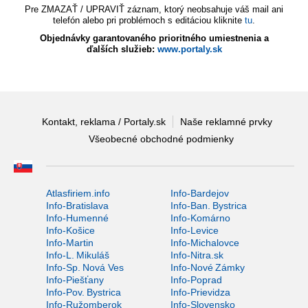
Pre ZMAZAŤ / UPRAVIŤ záznam, ktorý neobsahuje váš mail ani
telefón alebo pri problémoch s editáciou kliknite
tu
.
Objednávky garantovaného prioritného umiestnenia a
ďalších služieb:
www.portaly.sk
Kontakt, reklama / Portaly.sk
Naše reklamné prvky
Všeobecné obchodné podmienky
Atlasfiriem.info
Info-Bardejov
Info-Bratislava
Info-Ban. Bystrica
Info-Humenné
Info-Komárno
Info-Košice
Info-Levice
Info-Martin
Info-Michalovce
Info-L. Mikuláš
Info-Nitra.sk
Info-Sp. Nová Ves
Info-Nové Zámky
Info-Piešťany
Info-Poprad
Info-Pov. Bystrica
Info-Prievidza
Info-Ružomberok
Info-Slovensko