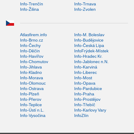
Info-Trenčín
Info-Trnava
Info-Žilina
Info-Zvolen
Atlasfirem.info
Info-M. Boleslav
Info-Brno.cz
Info-Budějovice
Info-Čechy
Info-Česká Lípa
Info-Děčín
InfoFrýdek-Místek
Info-Havířov
Info-Hradec Kr.
Info-Chomutov
Info-Jablonec n.N.
Info-Jihlava
Info-Karviná
Info-Kladno
Info-Liberec
Info-Morava
Info-Most
Info-Olomouc
Info-Opava
Info-Ostrava
Info-Pardubice
Info-Plzeň
Info-Praha
Info-Přerov
Info-Prostějov
Info-Teplice
Info-Třebíč
Info-Ústí n.L.
Info-Karlovy Vary
Info-Vysočina
InfoZlín