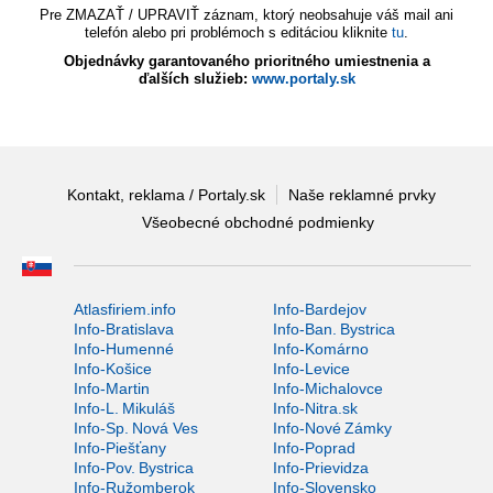
Pre ZMAZAŤ / UPRAVIŤ záznam, ktorý neobsahuje váš mail ani
telefón alebo pri problémoch s editáciou kliknite
tu
.
Objednávky garantovaného prioritného umiestnenia a
ďalších služieb:
www.portaly.sk
Kontakt, reklama / Portaly.sk
Naše reklamné prvky
Všeobecné obchodné podmienky
Atlasfiriem.info
Info-Bardejov
Info-Bratislava
Info-Ban. Bystrica
Info-Humenné
Info-Komárno
Info-Košice
Info-Levice
Info-Martin
Info-Michalovce
Info-L. Mikuláš
Info-Nitra.sk
Info-Sp. Nová Ves
Info-Nové Zámky
Info-Piešťany
Info-Poprad
Info-Pov. Bystrica
Info-Prievidza
Info-Ružomberok
Info-Slovensko