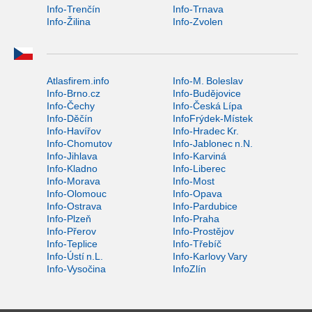
Info-Trenčín
Info-Trnava
Info-Žilina
Info-Zvolen
Atlasfirem.info
Info-M. Boleslav
Info-Brno.cz
Info-Budějovice
Info-Čechy
Info-Česká Lípa
Info-Děčín
InfoFrýdek-Místek
Info-Havířov
Info-Hradec Kr.
Info-Chomutov
Info-Jablonec n.N.
Info-Jihlava
Info-Karviná
Info-Kladno
Info-Liberec
Info-Morava
Info-Most
Info-Olomouc
Info-Opava
Info-Ostrava
Info-Pardubice
Info-Plzeň
Info-Praha
Info-Přerov
Info-Prostějov
Info-Teplice
Info-Třebíč
Info-Ústí n.L.
Info-Karlovy Vary
Info-Vysočina
InfoZlín