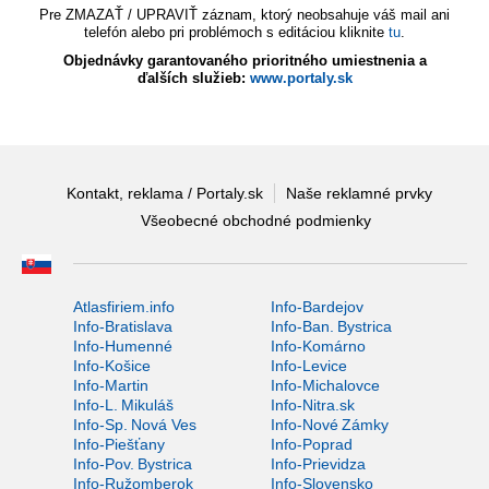
Pre ZMAZAŤ / UPRAVIŤ záznam, ktorý neobsahuje váš mail ani
telefón alebo pri problémoch s editáciou kliknite
tu
.
Objednávky garantovaného prioritného umiestnenia a
ďalších služieb:
www.portaly.sk
Kontakt, reklama / Portaly.sk
Naše reklamné prvky
Všeobecné obchodné podmienky
Atlasfiriem.info
Info-Bardejov
Info-Bratislava
Info-Ban. Bystrica
Info-Humenné
Info-Komárno
Info-Košice
Info-Levice
Info-Martin
Info-Michalovce
Info-L. Mikuláš
Info-Nitra.sk
Info-Sp. Nová Ves
Info-Nové Zámky
Info-Piešťany
Info-Poprad
Info-Pov. Bystrica
Info-Prievidza
Info-Ružomberok
Info-Slovensko