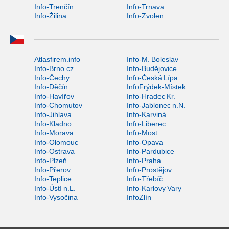
Info-Trenčín
Info-Trnava
Info-Žilina
Info-Zvolen
Atlasfirem.info
Info-M. Boleslav
Info-Brno.cz
Info-Budějovice
Info-Čechy
Info-Česká Lípa
Info-Děčín
InfoFrýdek-Místek
Info-Havířov
Info-Hradec Kr.
Info-Chomutov
Info-Jablonec n.N.
Info-Jihlava
Info-Karviná
Info-Kladno
Info-Liberec
Info-Morava
Info-Most
Info-Olomouc
Info-Opava
Info-Ostrava
Info-Pardubice
Info-Plzeň
Info-Praha
Info-Přerov
Info-Prostějov
Info-Teplice
Info-Třebíč
Info-Ústí n.L.
Info-Karlovy Vary
Info-Vysočina
InfoZlín