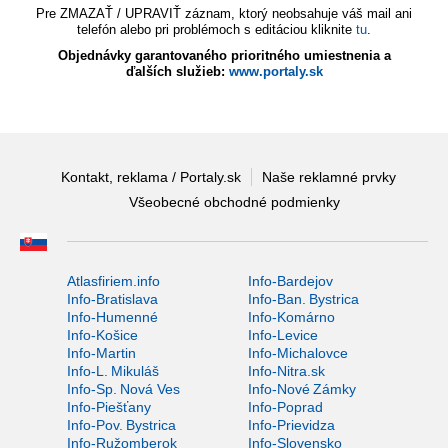
Pre ZMAZAŤ / UPRAVIŤ záznam, ktorý neobsahuje váš mail ani
telefón alebo pri problémoch s editáciou kliknite
tu
.
Objednávky garantovaného prioritného umiestnenia a
ďalších služieb:
www.portaly.sk
Kontakt, reklama / Portaly.sk
Naše reklamné prvky
Všeobecné obchodné podmienky
Atlasfiriem.info
Info-Bardejov
Info-Bratislava
Info-Ban. Bystrica
Info-Humenné
Info-Komárno
Info-Košice
Info-Levice
Info-Martin
Info-Michalovce
Info-L. Mikuláš
Info-Nitra.sk
Info-Sp. Nová Ves
Info-Nové Zámky
Info-Piešťany
Info-Poprad
Info-Pov. Bystrica
Info-Prievidza
Info-Ružomberok
Info-Slovensko