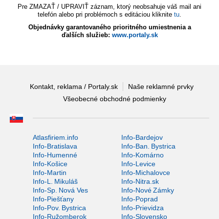
Pre ZMAZAŤ / UPRAVIŤ záznam, ktorý neobsahuje váš mail ani
telefón alebo pri problémoch s editáciou kliknite
tu
.
Objednávky garantovaného prioritného umiestnenia a
ďalších služieb:
www.portaly.sk
Kontakt, reklama / Portaly.sk
Naše reklamné prvky
Všeobecné obchodné podmienky
Atlasfiriem.info
Info-Bardejov
Info-Bratislava
Info-Ban. Bystrica
Info-Humenné
Info-Komárno
Info-Košice
Info-Levice
Info-Martin
Info-Michalovce
Info-L. Mikuláš
Info-Nitra.sk
Info-Sp. Nová Ves
Info-Nové Zámky
Info-Piešťany
Info-Poprad
Info-Pov. Bystrica
Info-Prievidza
Info-Ružomberok
Info-Slovensko