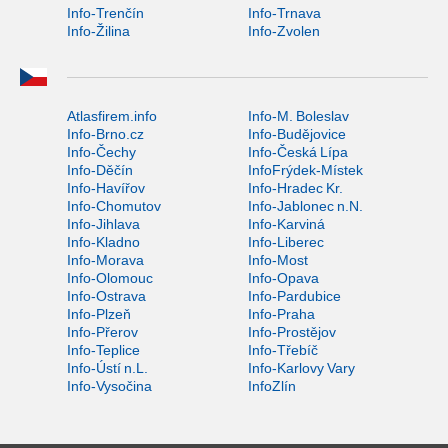
Info-Trenčín
Info-Trnava
Info-Žilina
Info-Zvolen
Atlasfirem.info
Info-M. Boleslav
Info-Brno.cz
Info-Budějovice
Info-Čechy
Info-Česká Lípa
Info-Děčín
InfoFrýdek-Místek
Info-Havířov
Info-Hradec Kr.
Info-Chomutov
Info-Jablonec n.N.
Info-Jihlava
Info-Karviná
Info-Kladno
Info-Liberec
Info-Morava
Info-Most
Info-Olomouc
Info-Opava
Info-Ostrava
Info-Pardubice
Info-Plzeň
Info-Praha
Info-Přerov
Info-Prostějov
Info-Teplice
Info-Třebíč
Info-Ústí n.L.
Info-Karlovy Vary
Info-Vysočina
InfoZlín