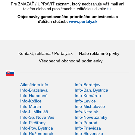
Pre ZMAZAŤ / UPRAVIŤ záznam, ktorý neobsahuje váš mail ani
telefón alebo pri problémoch s editáciou kliknite
tu
.
Objednávky garantovaného prioritného umiestnenia a
ďalších služieb:
www.portaly.sk
Kontakt, reklama / Portaly.sk
Naše reklamné prvky
Všeobecné obchodné podmienky
Atlasfiriem.info
Info-Bardejov
Info-Bratislava
Info-Ban. Bystrica
Info-Humenné
Info-Komárno
Info-Košice
Info-Levice
Info-Martin
Info-Michalovce
Info-L. Mikuláš
Info-Nitra.sk
Info-Sp. Nová Ves
Info-Nové Zámky
Info-Piešťany
Info-Poprad
Info-Pov. Bystrica
Info-Prievidza
Info-Ružomberok
Info-Slovensko