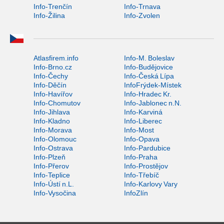
Info-Trenčín
Info-Trnava
Info-Žilina
Info-Zvolen
Atlasfirem.info
Info-M. Boleslav
Info-Brno.cz
Info-Budějovice
Info-Čechy
Info-Česká Lípa
Info-Děčín
InfoFrýdek-Místek
Info-Havířov
Info-Hradec Kr.
Info-Chomutov
Info-Jablonec n.N.
Info-Jihlava
Info-Karviná
Info-Kladno
Info-Liberec
Info-Morava
Info-Most
Info-Olomouc
Info-Opava
Info-Ostrava
Info-Pardubice
Info-Plzeň
Info-Praha
Info-Přerov
Info-Prostějov
Info-Teplice
Info-Třebíč
Info-Ústí n.L.
Info-Karlovy Vary
Info-Vysočina
InfoZlín