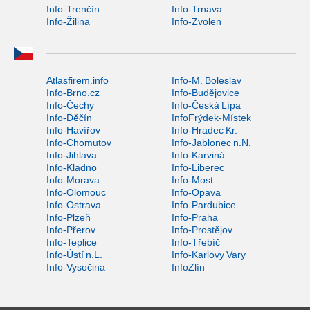
Info-Trenčín
Info-Trnava
Info-Žilina
Info-Zvolen
Atlasfirem.info
Info-M. Boleslav
Info-Brno.cz
Info-Budějovice
Info-Čechy
Info-Česká Lípa
Info-Děčín
InfoFrýdek-Místek
Info-Havířov
Info-Hradec Kr.
Info-Chomutov
Info-Jablonec n.N.
Info-Jihlava
Info-Karviná
Info-Kladno
Info-Liberec
Info-Morava
Info-Most
Info-Olomouc
Info-Opava
Info-Ostrava
Info-Pardubice
Info-Plzeň
Info-Praha
Info-Přerov
Info-Prostějov
Info-Teplice
Info-Třebíč
Info-Ústí n.L.
Info-Karlovy Vary
Info-Vysočina
InfoZlín