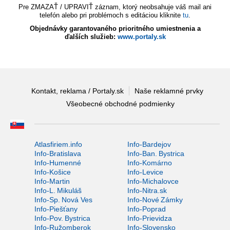
Pre ZMAZAŤ / UPRAVIŤ záznam, ktorý neobsahuje váš mail ani
telefón alebo pri problémoch s editáciou kliknite
tu
.
Objednávky garantovaného prioritného umiestnenia a
ďalších služieb:
www.portaly.sk
Kontakt, reklama / Portaly.sk
Naše reklamné prvky
Všeobecné obchodné podmienky
Atlasfiriem.info
Info-Bardejov
Info-Bratislava
Info-Ban. Bystrica
Info-Humenné
Info-Komárno
Info-Košice
Info-Levice
Info-Martin
Info-Michalovce
Info-L. Mikuláš
Info-Nitra.sk
Info-Sp. Nová Ves
Info-Nové Zámky
Info-Piešťany
Info-Poprad
Info-Pov. Bystrica
Info-Prievidza
Info-Ružomberok
Info-Slovensko