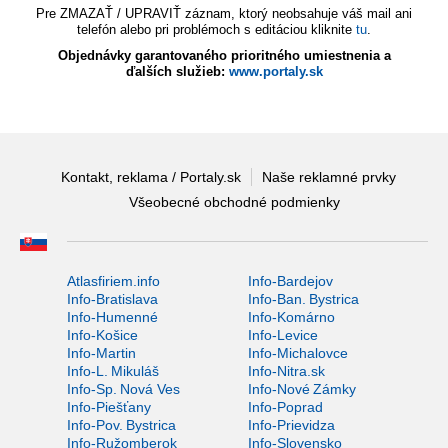
Pre ZMAZAŤ / UPRAVIŤ záznam, ktorý neobsahuje váš mail ani
telefón alebo pri problémoch s editáciou kliknite
tu
.
Objednávky garantovaného prioritného umiestnenia a
ďalších služieb:
www.portaly.sk
Kontakt, reklama / Portaly.sk
Naše reklamné prvky
Všeobecné obchodné podmienky
Atlasfiriem.info
Info-Bardejov
Info-Bratislava
Info-Ban. Bystrica
Info-Humenné
Info-Komárno
Info-Košice
Info-Levice
Info-Martin
Info-Michalovce
Info-L. Mikuláš
Info-Nitra.sk
Info-Sp. Nová Ves
Info-Nové Zámky
Info-Piešťany
Info-Poprad
Info-Pov. Bystrica
Info-Prievidza
Info-Ružomberok
Info-Slovensko