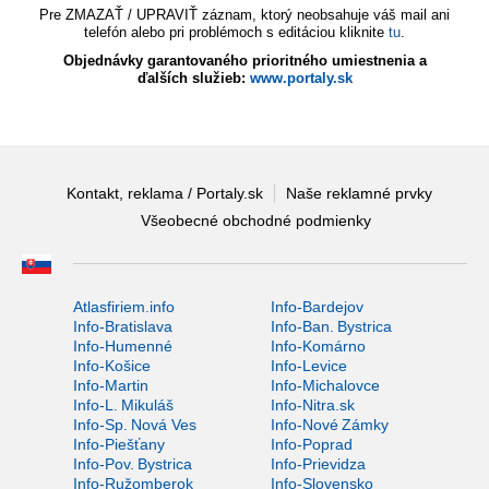
Pre ZMAZAŤ / UPRAVIŤ záznam, ktorý neobsahuje váš mail ani
telefón alebo pri problémoch s editáciou kliknite
tu
.
Objednávky garantovaného prioritného umiestnenia a
ďalších služieb:
www.portaly.sk
Kontakt, reklama / Portaly.sk
Naše reklamné prvky
Všeobecné obchodné podmienky
Atlasfiriem.info
Info-Bardejov
Info-Bratislava
Info-Ban. Bystrica
Info-Humenné
Info-Komárno
Info-Košice
Info-Levice
Info-Martin
Info-Michalovce
Info-L. Mikuláš
Info-Nitra.sk
Info-Sp. Nová Ves
Info-Nové Zámky
Info-Piešťany
Info-Poprad
Info-Pov. Bystrica
Info-Prievidza
Info-Ružomberok
Info-Slovensko