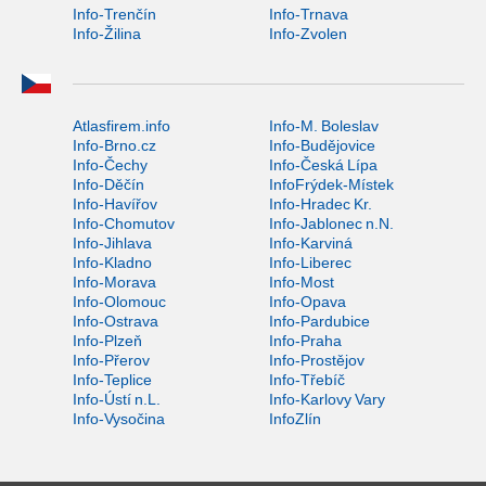
Info-Trenčín
Info-Trnava
Info-Žilina
Info-Zvolen
Atlasfirem.info
Info-M. Boleslav
Info-Brno.cz
Info-Budějovice
Info-Čechy
Info-Česká Lípa
Info-Děčín
InfoFrýdek-Místek
Info-Havířov
Info-Hradec Kr.
Info-Chomutov
Info-Jablonec n.N.
Info-Jihlava
Info-Karviná
Info-Kladno
Info-Liberec
Info-Morava
Info-Most
Info-Olomouc
Info-Opava
Info-Ostrava
Info-Pardubice
Info-Plzeň
Info-Praha
Info-Přerov
Info-Prostějov
Info-Teplice
Info-Třebíč
Info-Ústí n.L.
Info-Karlovy Vary
Info-Vysočina
InfoZlín